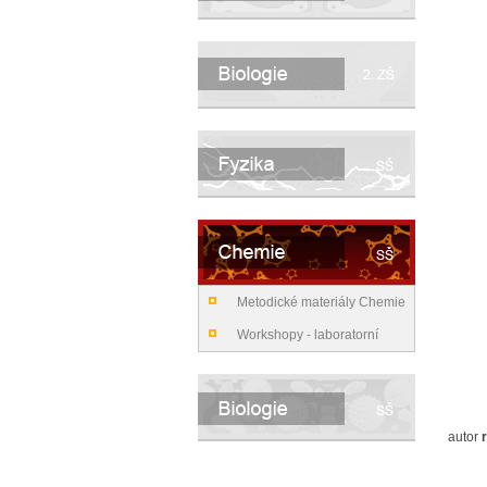
Metodické materiály Chemie
SŠ
Workshopy - laboratorní
praktika pro SŠ
autor