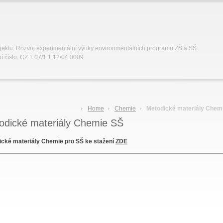
jektu: Rozvoj experimentální výuky environmentálních programů ZŠ a SŠ
í číslo: CZ.1.07/1.1.12/04.0009
Home
Chemie
Metodické materiály Chem
odické materiály Chemie SŠ
ické materiály Chemie pro SŠ ke stažení
ZDE