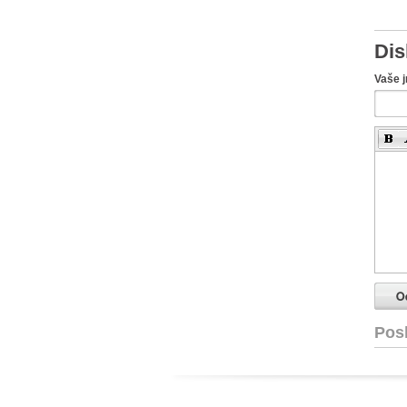
Dis
Vaše 
Pos