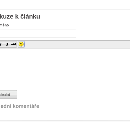
kuze k článku
jméno
lední komentáře