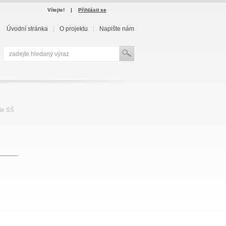
Vítejte!
|
Přihlásit se
Úvodní stránka
O projektu
Napište nám
ie SŠ