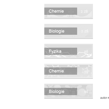
praktika pro 2. st ZŠ
autor