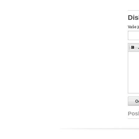
Dis
Vaše 
Pos