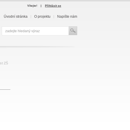
Vítejte!
|
Přihlásit se
Úvodní stránka
O projektu
Napište nám
st ZŠ