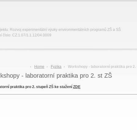
jektu: Rozvoj experimentální výuky environmentálních programů ZŠ a SŠ
í číslo: CZ.1.07/1.1.12/04.0009
Home
Fyzika
Workshopy - laboratorní praktika pro 2. 
shopy - laboratorní praktika pro 2. st ZŠ
torní praktika pro 2. stupeň ZŠ ke stažení
ZDE