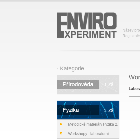
Název pro
Registračn
Kategorie
Work
Labora
Metodické materiály Fyzika 2.
stupeň ZŠ
Workshopy - laboratorní