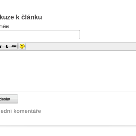
kuze k článku
jméno
lední komentáře